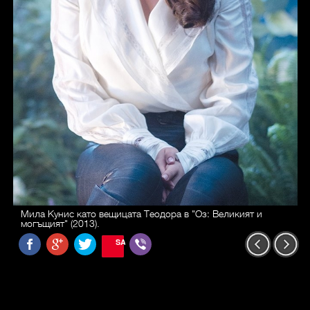
Мила Кунис като вещицата Теодора в "Оз: Великият и
могъщият" (2013).
SAVE