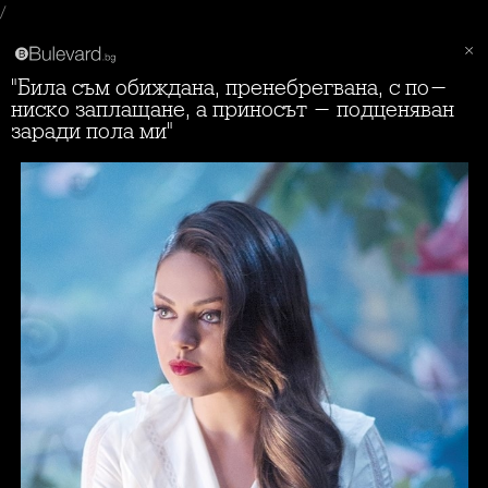
/
"Била съм обиждана, пренебрегвана, с по-
ниско заплащане, а приносът - подценяван
заради пола ми"