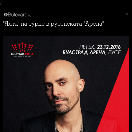
/
"Ялта" на турне в русенската "Арена"