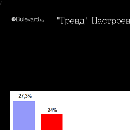
/
"Тренд": Настро