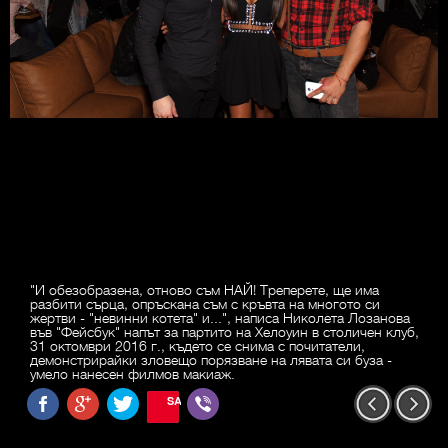
"И обезобразена, отново съм НАЙ! Треперете, ще има
разбити сърца, опръскана съм с кръвта на многото си
жертви - "невинни котета" и...", написа Николета Лозанова
във "Фейсбук" напът за партито на Хелоуин в столичен клуб,
31 октомври 2016 г., където се снима с почитатели,
демонстрирайки зловещо порязване на лявата си буза -
умело нанесен филмов макиаж.
SAVE