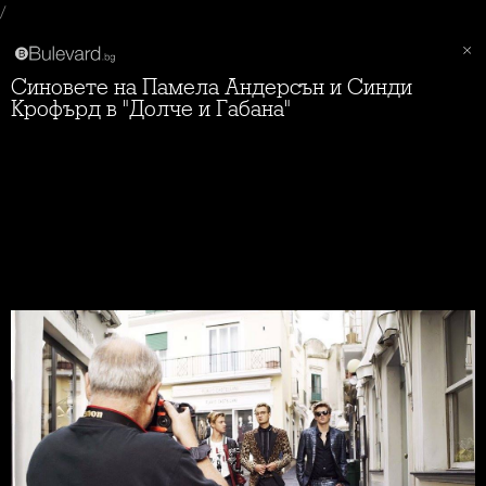
/
Синовете на Памела Андерсън и Синди
Крофърд в "Долче и Габана"