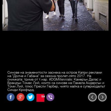
Синове на знаменитости заснеха на остров Капри реклами
на "Долче и Габана" за сезона пролет-лято 2017. На
снимката: трима от т.нар. #DGMillennials: Камерън Далас и
Брандън Томас Лий, които са синове на Памела Андерсън и
Томи Лий, плюс Пресли Гербер, чиято майка е супермоделът
Синди Крофърд.
SAVE