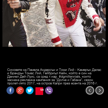
Синовете на Памела Андерсън и Томи Лий - Камерън Далас
и Брандън Томас Лий, Гейбриъл Кейн, който е син на
Даниел Дей-Луис, са сред т.нар. #dgmillennials, които
заснеха рекламна кампания за "Долче и Габана", сезон
пролет-лято 2017, на остров Капри през есента на 2016 г.
SAVE