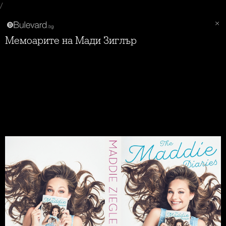
/
Мемоарите на Мади Зиглър