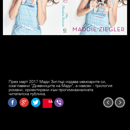
През март 2017 Мади Зиглър издава мемоарите си,
озаглавени "Дневниците на Мади", а наесен - трилогия
романи, ориентирани към прогимназиалната
читателска публика.
SAVE