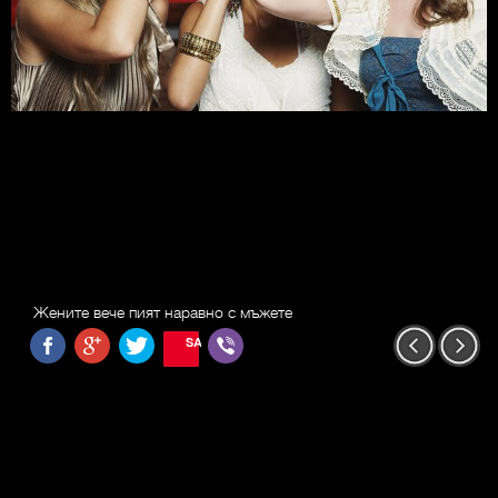
Жените вече пият наравно с мъжете
SAVE