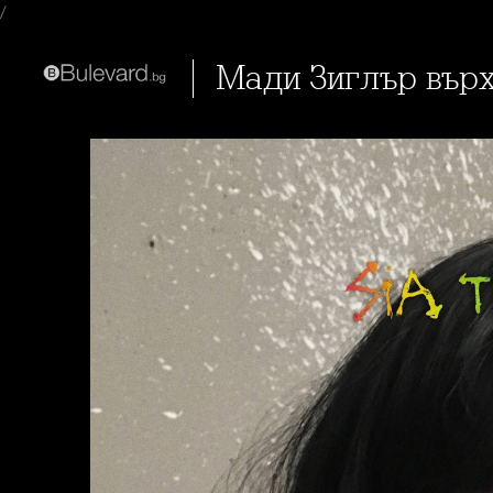
/
Мади Зиглър върх