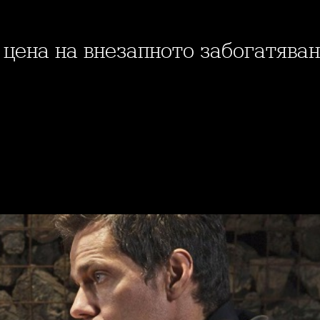
а цена на внезапното забогатява