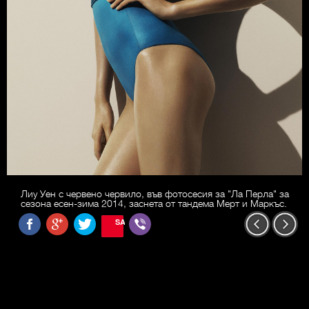
Лиу Уен с червено червило, във фотосесия за "Ла Перла" за
сезона есен-зима 2014, заснета от тандема Мерт и Маркъс.
SAVE