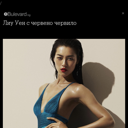
/
Лиу Уен с червено червило