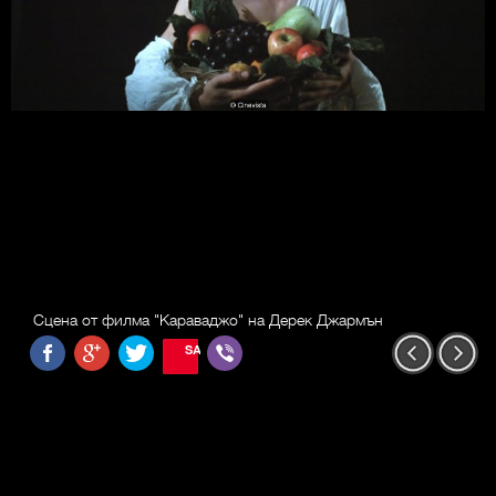
Сцена от филма "Караваджо" на Дерек Джармън
SAVE