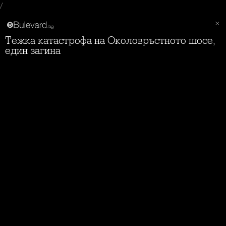
/
Тежка катастрофа на Околовръстното шосе,
един загина