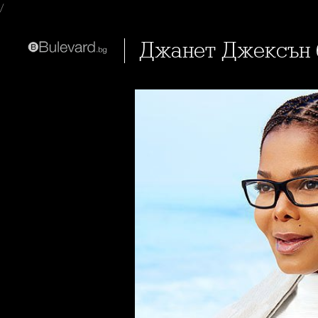
/
Джанет Джексън 