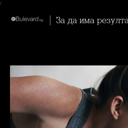
/
За да има резул