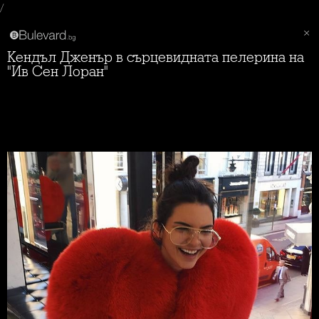
/
Кендъл Дженър в сърцевидната пелерина на
"Ив Сен Лоран"