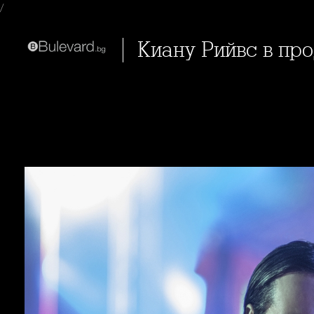
/
Киану Рийвс в п