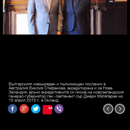
Българският извънреден и пълномощен посланик в
Австралия Емилия Стефанова, акредитирана и за Нова
Зеландия, връчи акредитивните си писма на новозеландския
генерал-губернатор ген.-лейтенант сър Джери Матепарае на
15 април 2015 г. в Окланд.
SAVE