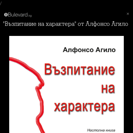
/
"Възпитание на характера" от Алфонсо Агило