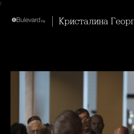
/
Кристалина Геор