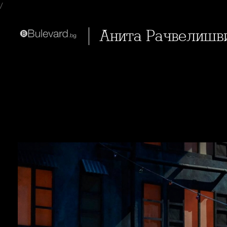
/
Анита Рачвелишв