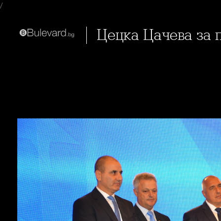
/
Цецка Цачева за