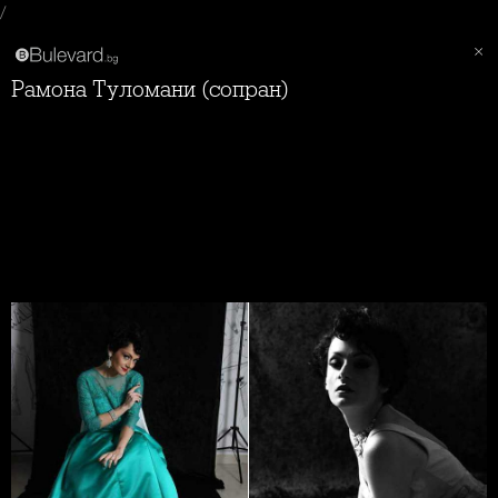
/
Рамона Туломани (сопран)