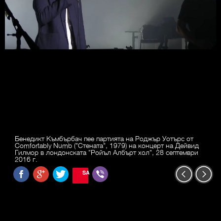
Бенедикт Къмбърбач пее партията на Роджър Уотърс от
Comfortably Numb ("Стената", 1979) на концерт на Дейвид
Гилмор в лондонската "Ройъл Албърт хол", 28 септември
2016 г.
SAVE