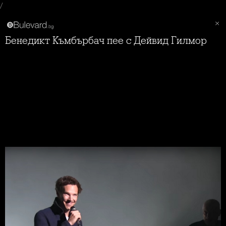
/
Бенедикт Къмбърбач пее с Дейвид Гилмор