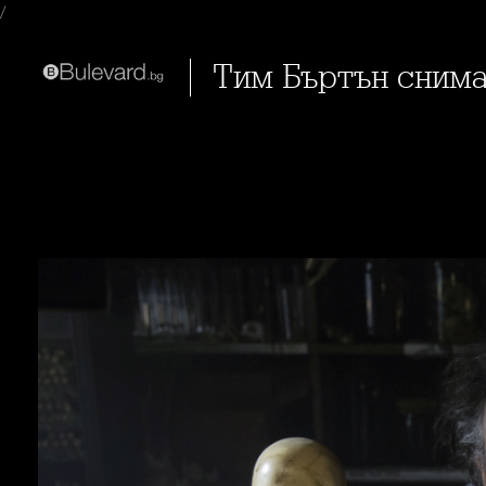
/
Тим Бъртън сним