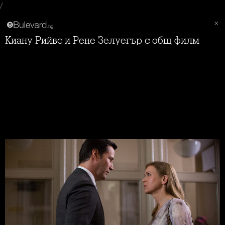
/
Киану Рийвс и Рене Зелуегър с общ филм