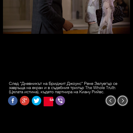
След "Дневникът на Бриджит Джоунс" Рене Зелуегър се
завръща на екран и в съдебния трилър The Whole Truth
(Цялата истина), където партнира на Киану Рийвс.
SAVE