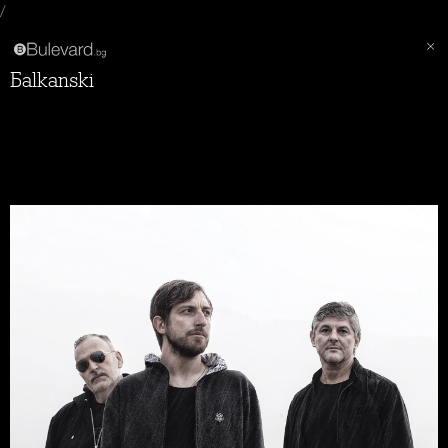
/
Бalkanski