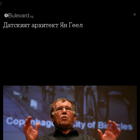
/
Датският архитект Ян Геел