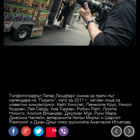
Топфотографът Петер Линдберг снима за трети път
календара на "Пирели", като за 2017 г. негови лица са
известни киноактриси: Кейт Уинслет, Пенелопе Крус, Никол
Кидман, Лея Сейду, Ума Търман, Робин Райт, Лупита
Нионго, Алисия Викандер, Джулиан Мур, Руни Мара,
Джесика Частейн, ветеранките Хелън Мирън и Шарлот
Рамплинг и Джан Дзъи плюс рускинята Анастасия Игнатова.
SAVE