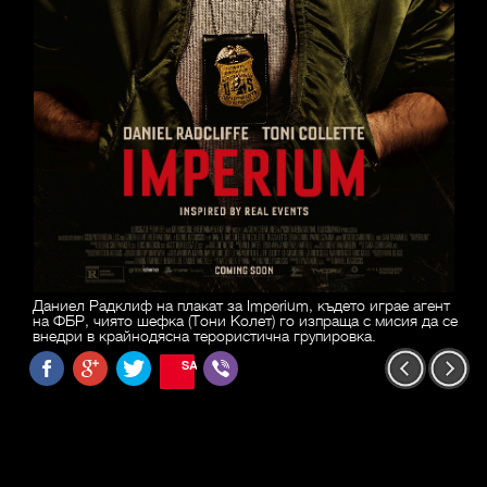
Даниел Радклиф на плакат за Imperium, където играе агент
на ФБР, чиято шефка (Тони Колет) го изпраща с мисия да се
внедри в крайнодясна терористична групировка.
SAVE