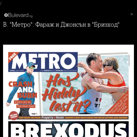
/
В. "Метро": Фараж и Джонсън в "Бризход"