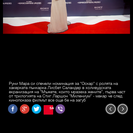
Руни Мара си спечели номинация за "Оскар" с ролята на
хакерката пънкарка Лисбет Саландер в холивудската
екранизация на "Мъжете, които мразеха жените", първа част
от трилогията на Стиг Ларшон "Милениум" - макар че след
кинопоказа филмът все още бе на загуб
SAVE