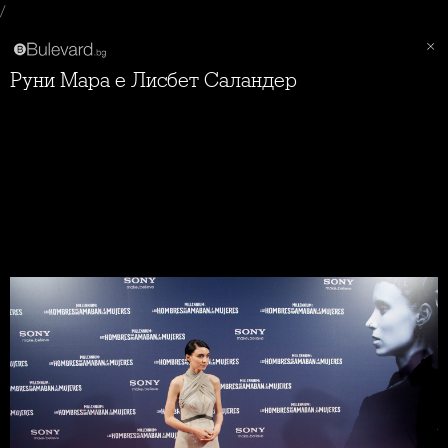
/
Руни Мара е Лисбет Саландер