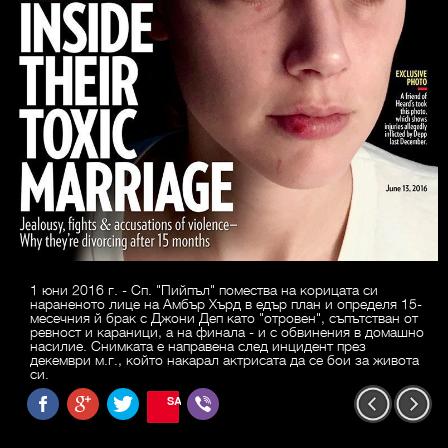
1 юни 2016 г. - Сп. "Пийпъл" помества на корицата си
нараненото лице на Амбър Хърд в едър план и определя 15-
месечния й брак с Джони Деп като "отровен", съпътстван от
ревност и караници, а на финала - и с обвинения в домашно
насилие. Снимката е направена след инцидент през
декември м.г., който накарал актрисата да се бои за живота
си.
SAVE