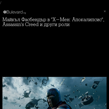
/
Майкъл Фасбендър в "X-Мен: Апокалипсис",
Assassin's Creed и други роли