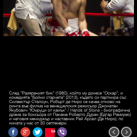
След "Разяреният бик" (1980), който му донесе "Оскар", и
комедията "Бойни старчета" (2013), където си партнира със
Силвестър Сталоун, Робърт де Ниро се качва отново на
ринга във филма на венецуелския режисьор Джонатан
Якубович "Юмруци от камък" / Hands of Stone - биографична
драма за боксьора от Панама Роберто Дуран (Едгар Рамирес)
и неговия мениджър и наставник Рей Арсел (Де Ниро), по
кината у нас от 30 септември.
SAVE