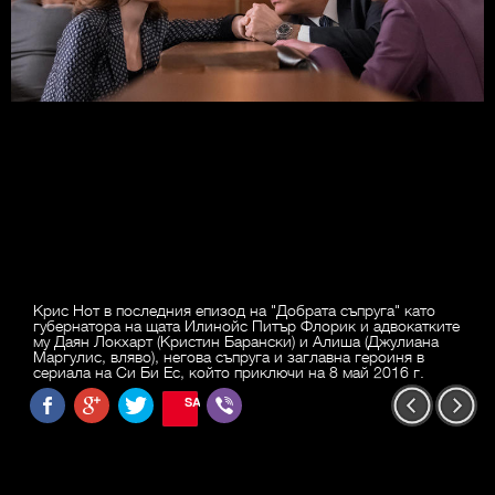
Крис Нот в последния епизод на "Добрата съпруга" като
губернатора на щата Илинойс Питър Флорик и адвокатките
му Даян Локхарт (Кристин Барански) и Алиша (Джулиана
Маргулис, вляво), негова съпруга и заглавна героиня в
сериала на Си Би Ес, който приключи на 8 май 2016 г.
SAVE