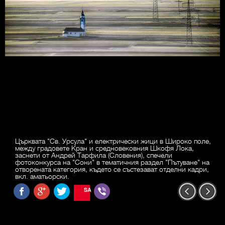
Църквата "Св. Урсула" и електрически жици в Широко поле,
между градовете Кран и средновековния Шкофя Лока,
заснети от Андрей Тарфила (Словения), спечели
фотоконкурса на "Сони" в тематичния раздел "Пътуване" на
отворената категория, където се състезават отделни кадри,
вкл. аматьорски.
SAVE