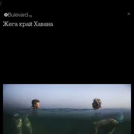
/
Жега край Хавана