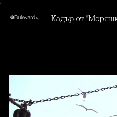
/
Кадър от "Моряш