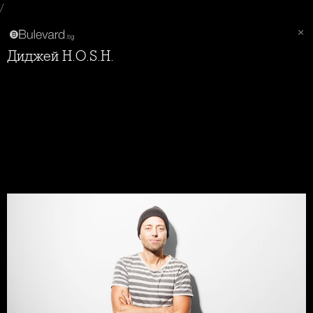
/
Диджей H.O.S.H.