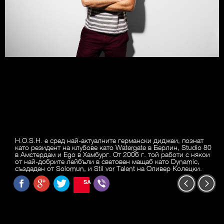
H.O.S.H. е сред най-актуалните германски диджеи, познат
като резидент на клубове като Watergate в Берлин, Studio 80
в Амстердам и Ego в Хамбург. От 2006 г. той работи с някои
от най-добрите лейбъли в световен мащаб като Dynamic,
създаден от Solomun, и Stil vor Talent на Оливер Колецки.
SAVE