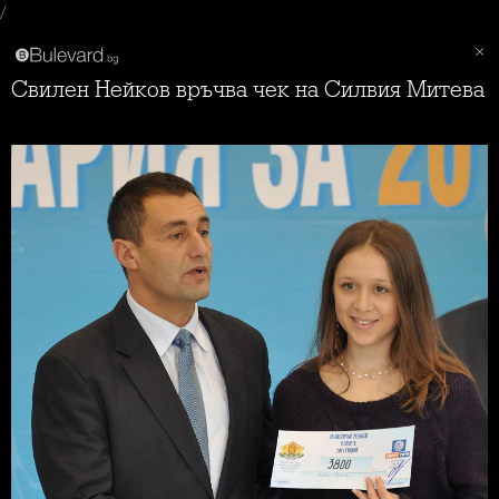
/
Свилен Нейков връчва чек на Силвия Митева