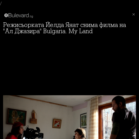
/
Режисьорката Йелда Янат снима филма на
"Ал Джазира" Bulgaria. My Land