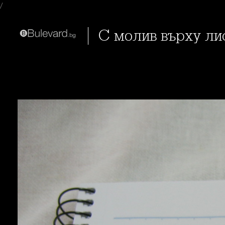
/
С молив върху ли