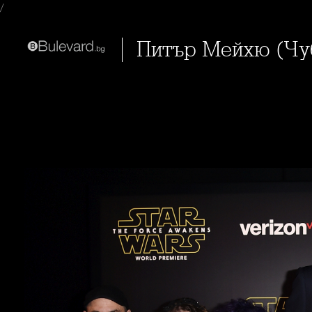
/
Питър Мейхю (Чу