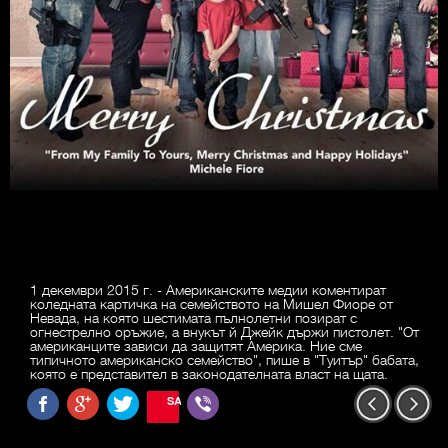
1 декември 2015 г. - Американските медии коментират
коледната картичка на семейството на Мишел Фиоре от
Невада, на която шестимата пълнолетни позират с
огнестрелно оръжие, а внукът й Джейк държи пистолет. "От
американците зависи да защитят Америка. Ние сме
типичното американско семейство", пише в "Туитър" бабата,
която е представител в законодателната власт на щата.
SAVE