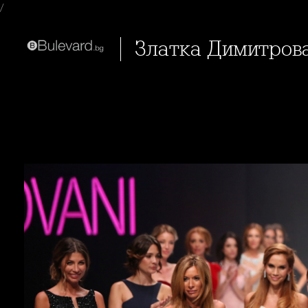
/
Златка Димитров