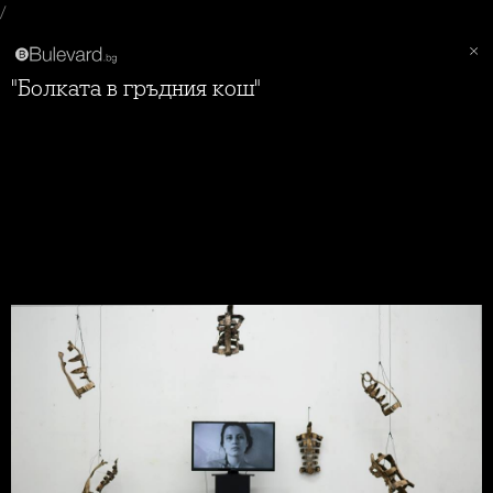
/
"Болката в гръдния кош"