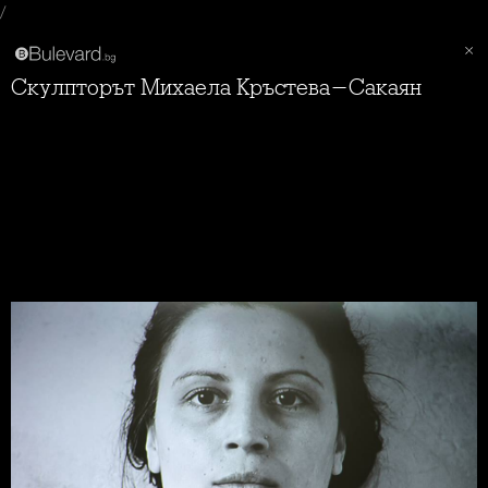
/
Скулпторът Михаела Кръстева-Сакаян