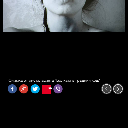
Снимка от инсталацията "Болката в гръдния кош"
SAVE