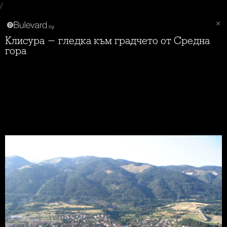
/
Клисура - гледка към градчето от Средна
гора