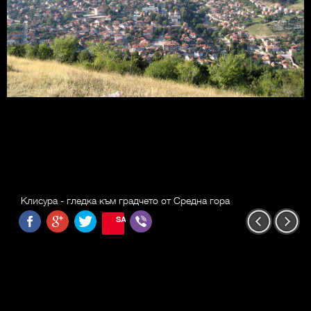
Клисура - гледка към градчето от Средна гора
SAVE