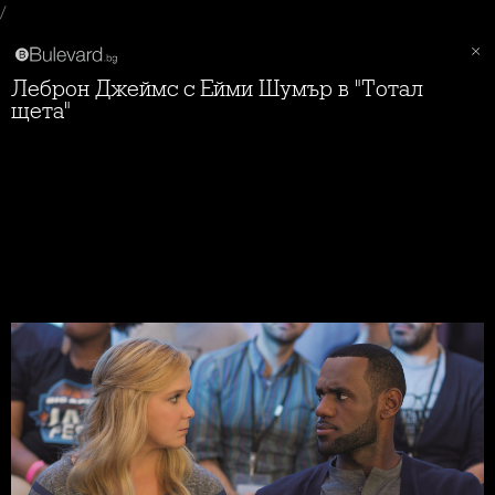
/
Леброн Джеймс с Ейми Шумър в "Тотал
щета"